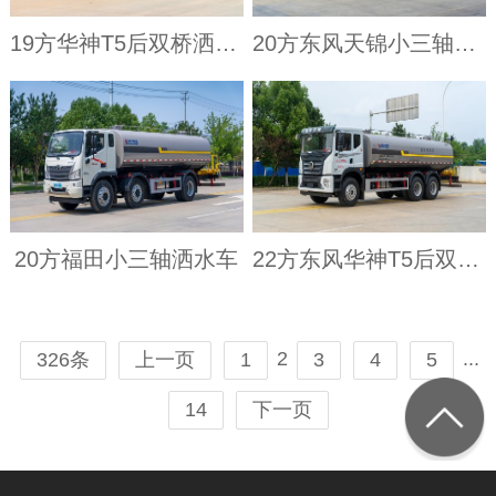
19方华神T5后双桥洒水车（4350+1350）
20方东风天锦小三轴洒水车
20方福田小三轴洒水车
22方东风华神T5后双桥洒水车（4350+1350）
...
2
326条
上一页
1
3
4
5
14
下一页