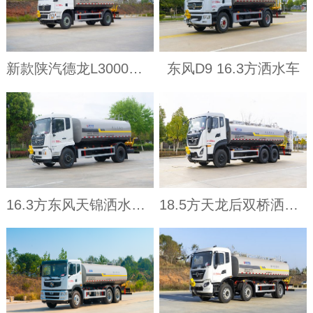
新款陕汽德龙L3000洒水车
东风D9 16.3方洒水车
16.3方东风天锦洒水车（4700）
18.5方天龙后双桥洒水车