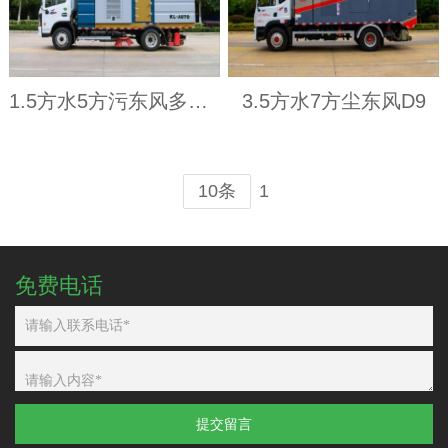
1.5方水5方污东风多利卡后置
3.5方水7方尘东风D9
1
10条
免费电话
提交留言