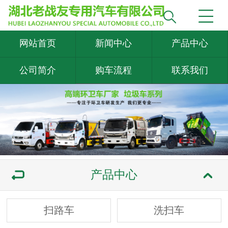
网站首页
新闻中心
产品中心
公司简介
购车流程
联系我们
产品中心
扫路车
洗扫车