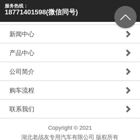
服务热线：
18771401598(微信同号)
新闻中心
产品中心
公司简介
购车流程
联系我们
Copyright © 2021
湖北老战友专用汽车有限公司 版权所有